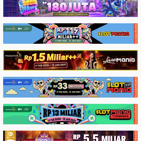
Referral
Promosi
Hubungi Kami
Live Chat
Pengaduan Customer
Pilih Bahasa:
MASUK
DAFTAR
&copy; SBOKU99: Platform Terpercaya Game
Online Winrate Tertinggi Hari Ini. Hak Cipta
Dilindungi.