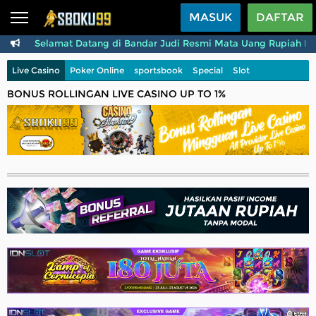
Beranda
MASUK
DAFTAR
Selamat Datang di Bandar Judi Resmi Mata Uang Rupiah Resm
Sports
BARU
PROMO
Live Casino
Poker Online
sportsbook
Special
Slot
Live Casino
BARU
BONUS ROLLINGAN LIVE CASINO UP TO 1%
IDNPoker
BARU
Slots
PROMO
IDNLIVE
BARU
Stream N Spin
Arcade
PROMO
Table Games
Lottery
BARU
PROMO
IDNRaffle