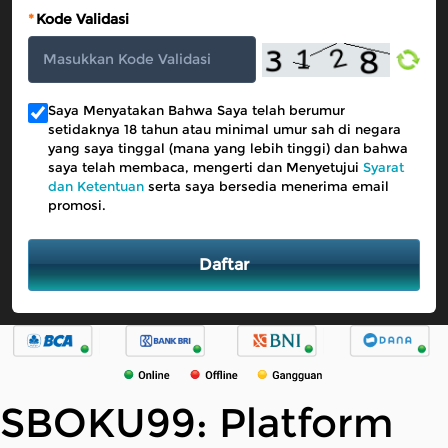
*
Kode Validasi
Saya Menyatakan Bahwa Saya telah berumur
setidaknya 18 tahun atau minimal umur sah di negara
yang saya tinggal (mana yang lebih tinggi) dan bahwa
saya telah membaca, mengerti dan Menyetujui
Syarat
dan Ketentuan
serta saya bersedia menerima email
promosi.
Daftar
SBOKU99: Platform