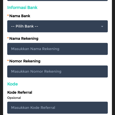
Informasi Bank
*
Nama Bank
*
Nama Rekening
*
Nomor Rekening
Kode
Kode Referral
Opsional