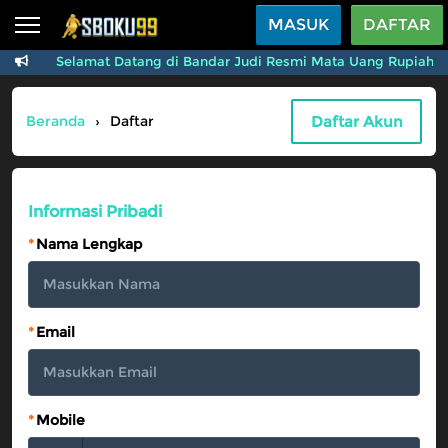
Beranda
MASUK
DAFTAR
Selamat Datang di Bandar Judi Resmi Mata Uang Rupiah Re
Sports
BARU
PROMO
Live Casino
BARU
Daftar Akun
Beranda
›
Daftar
IDNPoker
BARU
Slots
PROMO
Informasi Pribadi
IDNLIVE
BARU
*
Nama Lengkap
Stream N Spin
Arcade
PROMO
*
Email
Table Games
Lottery
BARU
PROMO
*
Mobile
IDNRaffle