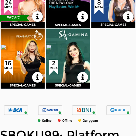
24
8
DAFTAR
MASUK
DAFTAR
MASUK
MEJA
MEJA
DAFTAR
MASUK
Referral
KEMBALI
KEMBALI
KEMBALI
PROMO
Promosi
SPECIAL-GAMES
SPECIAL-GAMES
SPECIAL-GAMES
SPECIAL-GAMES
SPECIAL-GAMES
SPECIAL-GAMES
Meja
Min
Max
Meja
Min
Max
Hubungi Kami
Baccarat
5Rb
5Jt
Baccarat
1Rb
30Jt
Roulette
1Rb
20Jt
Dragon Tiger
1Rb
30Jt
Sicbo
2Rb
25Jt
Live Chat
Roulette
1Rb
30Jt
Blackjack
10Rb
50Jt
Sicbo
1Rb
30Jt
Wheel
1Rb
1Jt
Dragon Tiger
5Rb
5Jt
Pengaduan Customer
16
2
DAFTAR
MASUK
DAFTAR
MASUK
MEJA
MEJA
Pilih Bahasa:
KEMBALI
KEMBALI
SPECIAL-GAMES
SPECIAL-GAMES
SPECIAL-GAMES
SPECIAL-GAMES
MASUK
DAFTAR
&copy; SBOKU99: Platform Terpercaya Game
Online Winrate Tertinggi Hari Ini. Hak Cipta
Dilindungi.
SBOKU99: Platform