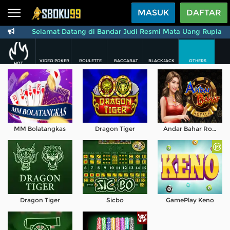
Beranda
MASUK
DAFTAR
Selamat Datang di Bandar Judi Resmi Mata Uang Rupiah R
Sports
BARU
PROMO
Live Casino
BARU
VIDEO POKER
ROULETTE
BACCARAT
BLACKJACK
OTHERS
HOT
IDNPoker
BARU
Slots
PROMO
IDNLIVE
BARU
MM Bolatangkas
Dragon Tiger
Andar Bahar Royale
Stream N Spin
Arcade
PROMO
Table Games
Dragon Tiger
Sicbo
GamePlay Keno
Lottery
BARU
PROMO
IDNRaffle